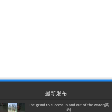
最新发布
The grind to success in and out of the water[英
语]