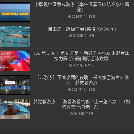
中彰投地區魚式游泳（學生溫嘉偉L2結業水中攝
影）
2016年11月11日
自由式 – 踢板扩展 [英语][GoSwim]
2013年10月8日
ISL 第 3 季 | 第 8 天第 1 场男子 4×100 米混合泳
接力赛 [英语][国际游泳联盟]
2021年9月19日
【云游泳】下着小雨的夜晚，带大家游游室外泳
池｜梦觉教游泳
2021年12月31日
梦觉教游泳 — 游着游着气吸不上来怎么办？（如
何改善“假呼吸”？）
2018年9月3日