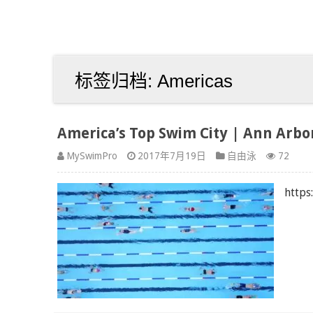
标签归档:
Americas
America’s Top Swim City | Ann Arb
MySwimPro
2017年7月19日
自由泳
72
https