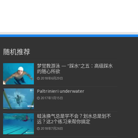
随机推荐
梦觉教游泳 — “踩水”之五：高级踩水
的随心所欲
2018年6月29日
Paltrinieri underwater
2017年1月15日
蛙泳换气总是学不会？划水总是划不
远？这2个练习来帮你搞定
2018年7月26日