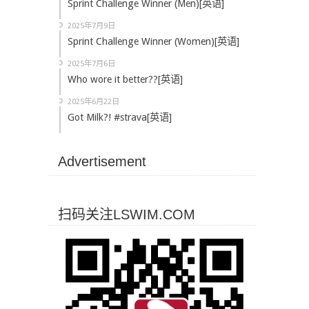
Sprint Challenge Winner (Men)[英语]
2025年7月9日
Sprint Challenge Winner (Women)[英语]
2025年7月6日
Who wore it better??[英语]
2025年6月22日
Got Milk?! #strava[英语]
Advertisement
扫码关注LSWIM.COM