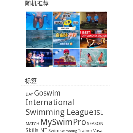
随机推荐
标签
Goswim
DAY
International
Swimming League
ISL
MySwimPro
SEASON
MATCH
Skills NT
Swim
Trainer
Vasa
Swimming