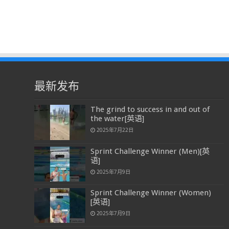
最新发布
The grind to success in and out of
the water[英语]
2025年7月22日
Sprint Challenge Winner (Men)[英
语]
2025年7月9日
Sprint Challenge Winner (Women)
[英语]
2025年7月9日