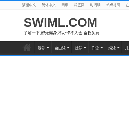
繁體中文
简体中文
图集
标签页
时间轴
站点地图
SWIML.COM
了解一下,游泳健身,不办卡不入会,全程免费
游泳
自由泳
蛙泳
仰泳
蝶泳
儿