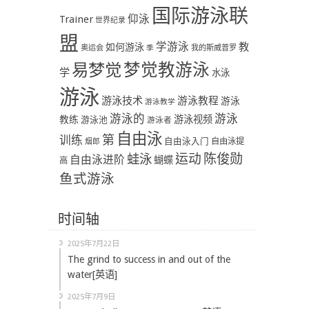
国际游泳联
Trainer
仰泳
世界纪录
盟
学游泳
教
如何游泳
奥运会
季
我的斯威普罗
易梦觉
梦觉教游泳
学
水泳
游泳
游泳技术
游泳教程
游泳
游泳教学
游泳
游泳的
教练
游泳视频
游泳池
游泳者
自由泳
第
训练
自由泳入门
自由泳提
烟郎
陈俊勋
蛙泳
运动
自由泳进阶
蝴蝶
高
鱼式游泳
时间轴
2025年7月22日
The grind to success in and out of the
water[英语]
2025年7月9日