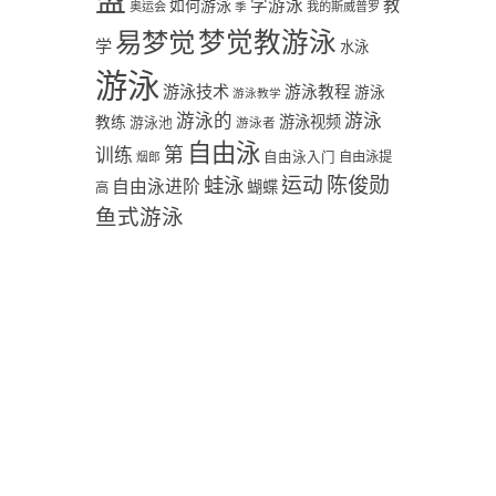
盟
学游泳
教
如何游泳
奥运会
季
我的斯威普罗
易梦觉
梦觉教游泳
学
水泳
游泳
游泳技术
游泳教程
游泳
游泳教学
游泳
游泳的
教练
游泳视频
游泳池
游泳者
自由泳
第
训练
自由泳入门
自由泳提
烟郎
陈俊勋
蛙泳
运动
自由泳进阶
蝴蝶
高
鱼式游泳