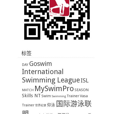
标签
Goswim
DAY
International
Swimming League
ISL
MySwimPro
SEASON
MATCH
Skills NT
Swim
Trainer
Vasa
Swimming
国际游泳联
Trainer
仰泳
世界纪录