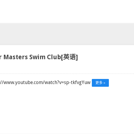
or Masters Swim Club[英语]
://www.youtube.com/watch?v=sp-tkfvgYuw
更多 »