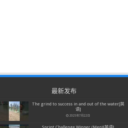
最新发布
The grind to success in and out of the water[英
语]
2025年7月22日
Sprint Challenge Winner (Men)[英语]