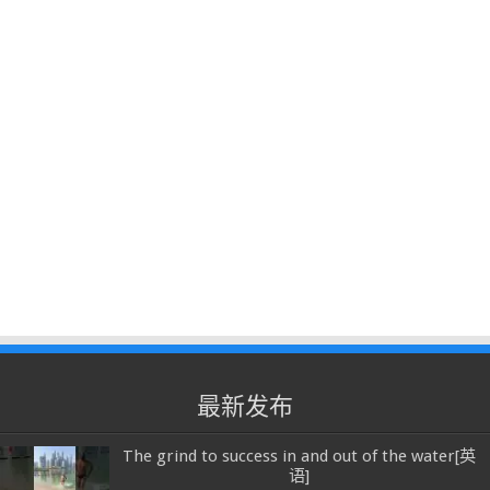
最新发布
The grind to success in and out of the water[英
语]