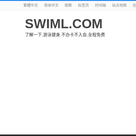
繁體中文
简体中文
图集
标签页
时间轴
站点地图
SWIML.COM
了解一下,游泳健身,不办卡不入会,全程免费