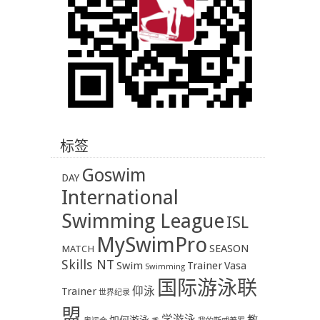
标签
Goswim
DAY
International
Swimming League
ISL
MySwimPro
SEASON
MATCH
Skills NT
Swim
Trainer
Vasa
Swimming
国际游泳联
Trainer
仰泳
世界纪录
盟