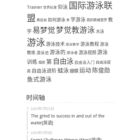
国际游泳联
Trainer
仰泳
世界纪录
盟
学游泳
教
如何游泳
奥运会
季
我的斯威普罗
易梦觉
梦觉教游泳
学
水泳
游泳
游泳技术
游泳教程
游泳
游泳教学
游泳
游泳的
教练
游泳视频
游泳池
游泳者
自由泳
第
训练
自由泳入门
自由泳提
烟郎
陈俊勋
蛙泳
运动
自由泳进阶
蝴蝶
高
鱼式游泳
时间轴
2025年7月22日
The grind to success in and out of the
water[英语]
2025年7月9日