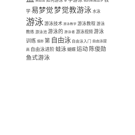
学游泳
教
如何游泳
奥运会
季
我的斯威普罗
易梦觉
梦觉教游泳
学
水泳
游泳
游泳技术
游泳教程
游泳
游泳教学
游泳
游泳的
教练
游泳视频
游泳池
游泳者
自由泳
第
训练
自由泳入门
自由泳提
烟郎
陈俊勋
蛙泳
运动
自由泳进阶
蝴蝶
高
鱼式游泳