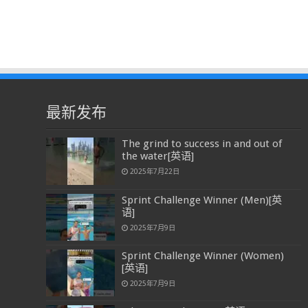
最新发布
The grind to success in and out of
the water[英语]
2025年7月22日
Sprint Challenge Winner (Men)[英
语]
2025年7月9日
Sprint Challenge Winner (Women)
[英语]
2025年7月9日