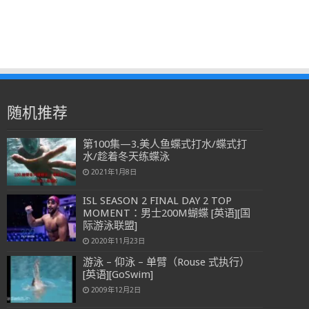
随机推荐
第100集—3.美人鱼蝶式打水/蝶式打
水/趁着冬天练蝶泳
2021年1月8日
ISL SEASON 2 FINAL DAY 2 TOP
MOMENT：男士200M蝴蝶 [英语][国
际游泳联盟]
2020年11月23日
游泳 – 仰泳 – 单臂（Rouse 式执行）
[英语][GoSwim]
2009年12月2日