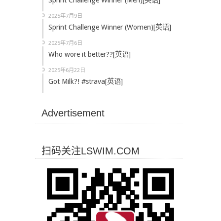
Sprint Challenge Winner (Men)[英语]
2025年7月9日
Sprint Challenge Winner (Women)[英语]
2025年7月6日
Who wore it better??[英语]
2025年6月22日
Got Milk?! #strava[英语]
Advertisement
扫码关注LSWIM.COM