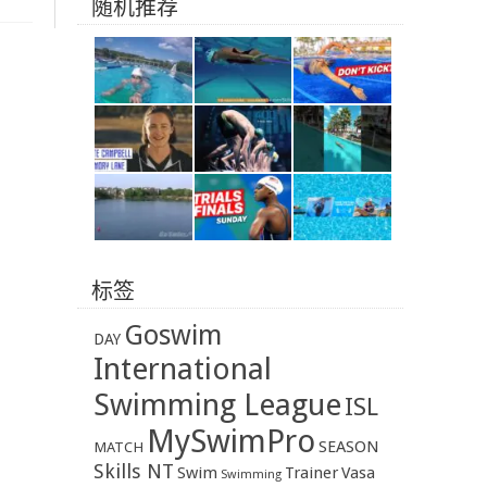
随机推荐
标签
Goswim
DAY
International
Swimming League
ISL
MySwimPro
SEASON
MATCH
Skills NT
Swim
Trainer
Vasa
Swimming