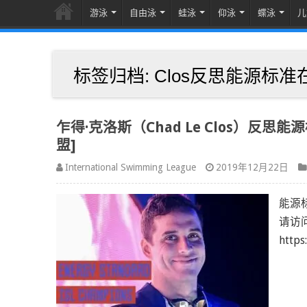
游泳
自由泳
蛙泳
仰泳
蝶泳
儿
标签归档:
Clos反思能源标准
乍得·克洛斯（Chad Le Clos）反思
盟]
International Swimming League
2019年12月22日
能源标
请访问i
https