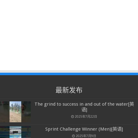
最新发布
The grind to success in and out of the water[英
语]
2025年7月22日
Sprint Challenge Winner (Men)[英语]
2025年7月9日