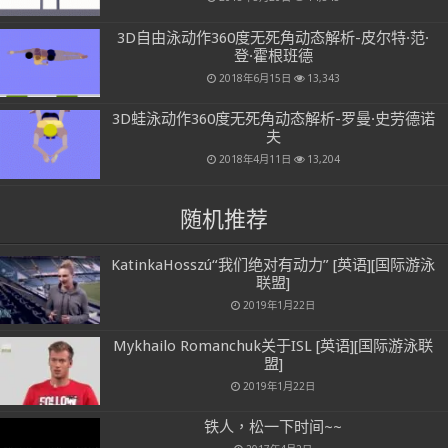
3D自由泳动作360度无死角动态解析-皮尔特·范·
登·霍根班德
2018年6月15日
13,343
3D蛙泳动作360度无死角动态解析-罗曼·史劳德诺
夫
2018年4月11日
13,204
随机推荐
KatinkaHosszú“我们绝对有动力” [英语][国际游泳
联盟]
2019年1月22日
Mykhailo Romanchuk关于ISL [英语][国际游泳联
盟]
2019年1月22日
铁人，松一下时间~~