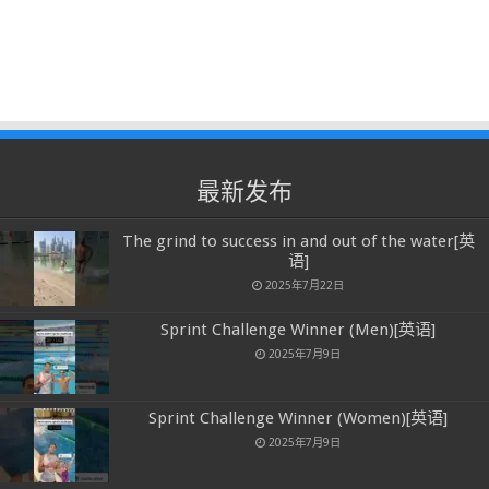
最新发布
The grind to success in and out of the water[英
语]
2025年7月22日
Sprint Challenge Winner (Men)[英语]
2025年7月9日
Sprint Challenge Winner (Women)[英语]
2025年7月9日