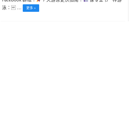
泳： …
更多 »