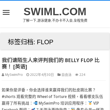
SWIML.COM
了解一下,游泳健身,不办卡不入会,全程免费
标签归档:
FLOP
我们请陌生人来评判我们的 BELLY FLOP 比
赛！ [英语]
MySwimPro
2022年4月30日
自由泳
224
如果你是评委，你会选择谁来赢得我们的肚皮跳比赛？
#shorts 观看完整的 Wheel of Torture 视频，看看哪支队伍
赢得了所有挑战：
MySwimPro 培训应用程序：
VIP
Facebook 群组：
7 天游泳更快指南：
像专业书一样游