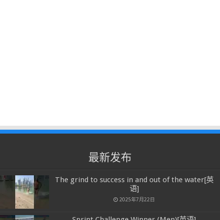
最新发布
The grind to success in and out of the water[英
语]
2025年7月22日
Sprint Challenge Winner (Men)[英语]