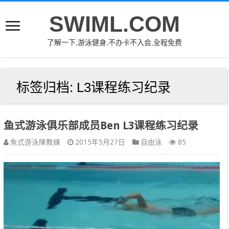
SWIML.COM
了解一下,游泳健身,不办卡不入会,全程免费
标签归档:
L3课程练习纪录
鱼式游泳俱乐部成员Ben L3课程练习纪录
魚式游泳陳教練
2015年5月27日
自由泳
85