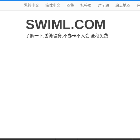
繁體中文
简体中文
图集
标签页
时间轴
站点地图
SWIML.COM
了解一下,游泳健身,不办卡不入会,全程免费