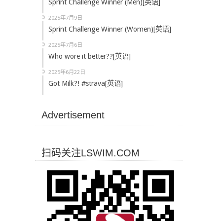
Sprint Challenge Winner (Men)[英语]
2025年7月9日
Sprint Challenge Winner (Women)[英语]
2025年7月6日
Who wore it better??[英语]
2025年6月22日
Got Milk?! #strava[英语]
Advertisement
扫码关注LSWIM.COM