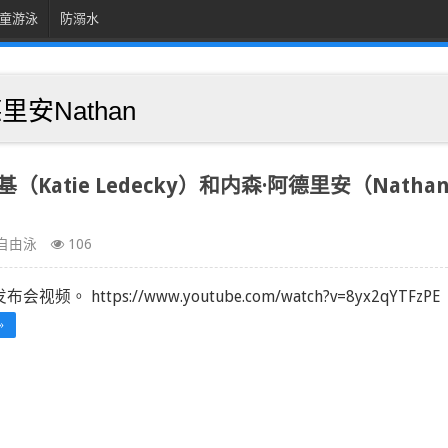
童游泳
防溺水
里安Nathan
atie Ledecky）和内森·阿德里安（Natha
自由泳
106
会视频。 https://www.youtube.com/watch?v=8yx2qYTFzPE
»