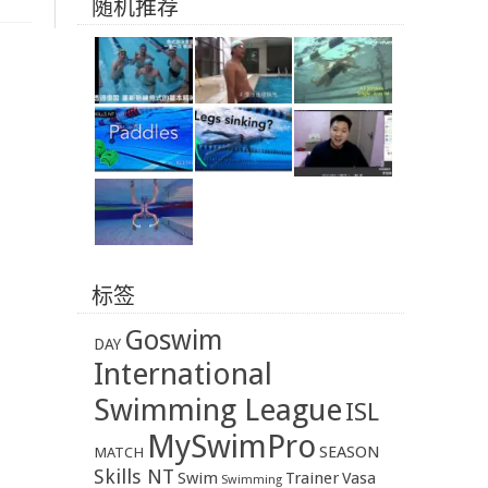
随机推荐
标签
Goswim
DAY
International
Swimming League
ISL
MySwimPro
SEASON
MATCH
Skills NT
Swim
Trainer
Vasa
Swimming