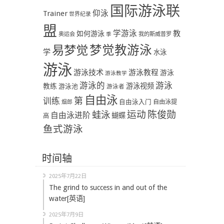
国际游泳联
Trainer
仰泳
世界纪录
盟
学游泳
教
如何游泳
奥运会
季
我的斯威普罗
易梦觉
梦觉教游泳
学
水泳
游泳
游泳技术
游泳教程
游泳
游泳教学
游泳
游泳的
教练
游泳视频
游泳池
游泳者
自由泳
第
训练
自由泳入门
自由泳提
烟郎
陈俊勋
蛙泳
运动
自由泳进阶
蝴蝶
高
鱼式游泳
时间轴
2025年7月22日
The grind to success in and out of the
water[英语]
2025年7月9日