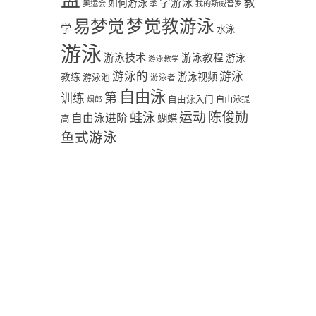
学游泳
教
如何游泳
奥运会
季
我的斯威普罗
易梦觉
梦觉教游泳
学
水泳
游泳
游泳技术
游泳教程
游泳
游泳教学
游泳
游泳的
教练
游泳视频
游泳池
游泳者
自由泳
第
训练
自由泳入门
自由泳提
烟郎
陈俊勋
蛙泳
运动
自由泳进阶
蝴蝶
高
鱼式游泳