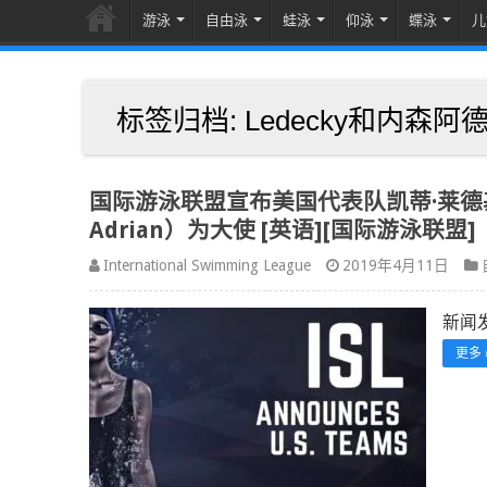
游泳
自由泳
蛙泳
仰泳
蝶泳
儿
标签归档:
Ledecky和内森阿德
国际游泳联盟宣布美国代表队凯蒂·莱德基（K
Adrian）为大使 [英语][国际游泳联盟]
International Swimming League
2019年4月11日
新闻发布
更多 