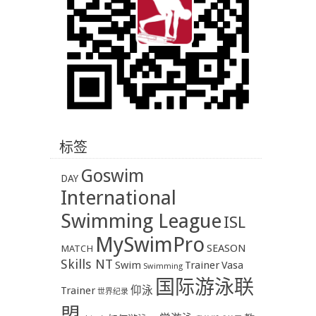
标签
Goswim
DAY
International
Swimming League
ISL
MySwimPro
SEASON
MATCH
Skills NT
Swim
Trainer
Vasa
Swimming
国际游泳联
Trainer
仰泳
世界纪录
盟