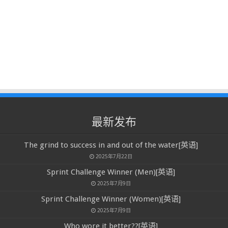
最新发布
The grind to success in and out of the water[英语]
2025年7月22日
Sprint Challenge Winner (Men)[英语]
2025年7月9日
Sprint Challenge Winner (Women)[英语]
2025年7月9日
Who wore it better??[英语]