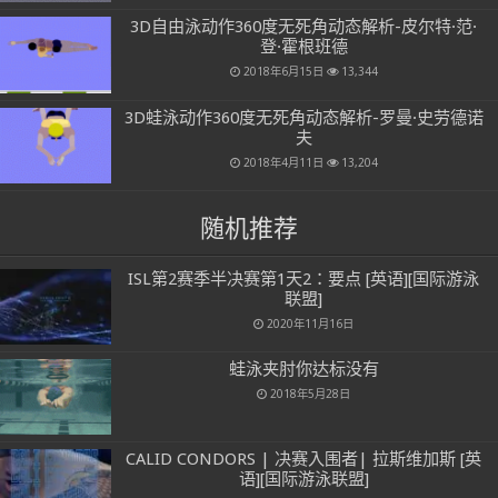
3D自由泳动作360度无死角动态解析-皮尔特·范·
登·霍根班德
2018年6月15日
13,344
3D蛙泳动作360度无死角动态解析-罗曼·史劳德诺
夫
2018年4月11日
13,204
随机推荐
ISL第2赛季半决赛第1天2：要点 [英语][国际游泳
联盟]
2020年11月16日
蛙泳夹肘你达标没有
2018年5月28日
CALID CONDORS | 决赛入围者| 拉斯维加斯 [英
语][国际游泳联盟]