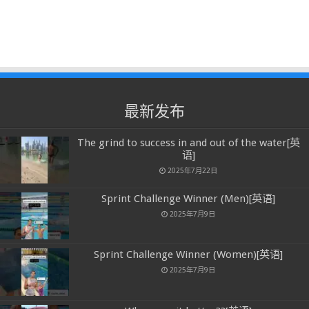
最新发布
The grind to success in and out of the water[英
语]
2025年7月22日
Sprint Challenge Winner (Men)[英语]
2025年7月9日
Sprint Challenge Winner (Women)[英语]
2025年7月9日