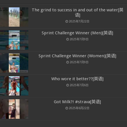
The grind to success in and out of the water[英
语]
2025年7月22日
Sprint Challenge Winner (Men)[英语]
2025年7月9日
Sprint Challenge Winner (Women)[英语]
2025年7月9日
Who wore it better??[英语]
2025年7月6日
Got Milk?! #strava[英语]
2025年6月22日