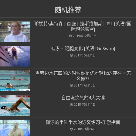
随机推荐
珍妮特·奥特森| 家庭| 拉斯维加斯| ISL [英语][国
际游泳联盟]
2019年12月20日
蛙泳 – 踢腿变化 [英语][GoSwim]
2011年5月31日
当旁边水花四溅的时候你是优雅轻松的存在，怎
么做??
2017年6月13日
自由泳换气的4大关键
2018年5月11日
仰泳的半陆半水的泳姿练习-乐游指南
2018年9月24日