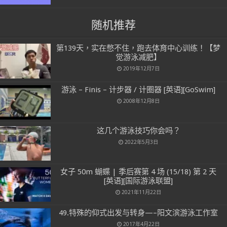
随机推荐
第139天，实在憋不住，跑去体育中心训练！【梦
觉游泳减肥】
2019年12月7日
游泳 – Finis – 计步器 / 计圈器 [英语][GoSwim]
2008年12月8日
这几个游泳技巧你会吗？
2022年5月3日
女子 50m 蝴蝶 | 季后赛第 4 场 (15/18) 第 2 天
[英语][国际游泳联盟]
2021年11月22日
49.特殊的仰式出发与转身—–阳文滨游泳工作室
2017年4月22日