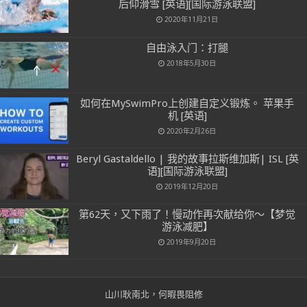
后仰滑雪 [英语][国际游泳联盟]
2020年11月21日
自由泳入门：打腿
2018年5月30日
如何在MySwimPro上创建自定义锻炼。 苹果手
机 [英语]
2020年2月26日
Beryl Gastaldello | 我的故事拉斯维加斯| ISL [英
语][国际游泳联盟]
2019年12月20日
第62天，又下雨了！慢动作再次献给你～【梦觉
游泳减肥】
2019年9月20日
山川耿南北，何暇畏阻修