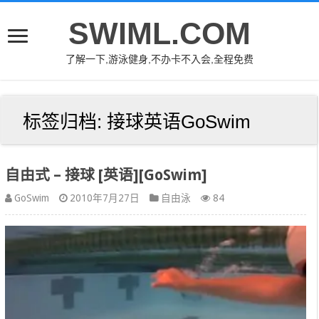
SWIML.COM
了解一下,游泳健身,不办卡不入会,全程免费
标签归档:
接球英语GoSwim
自由式 – 接球 [英语][GoSwim]
GoSwim
2010年7月27日
自由泳
84