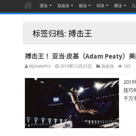
游泳
自由泳
蛙泳
仰泳
蝶泳
儿
标签归档:
搏击王
搏击王！ 亚当·皮基（Adam Peaty）美
MySwimPro
2019年12月23日
自由泳
165
201
技巧R
千万不