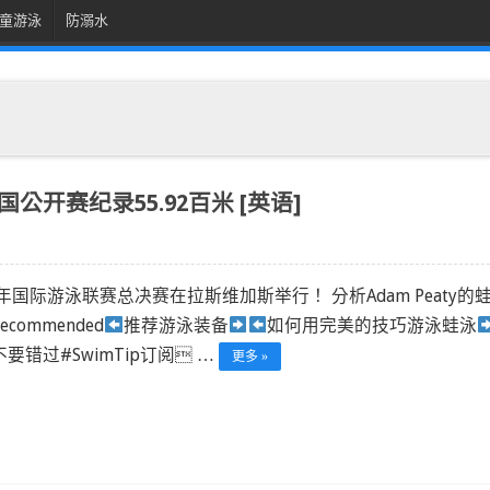
童游泳
防溺水
国公开赛纪录55.92百米 [英语]
9年国际游泳联赛总决赛在拉斯维加斯举行！ 分析Adam Peaty的
ecommended
推荐游泳装备
如何用完美的技巧游泳蛙泳
要错过#SwimTip订阅 …
更多 »