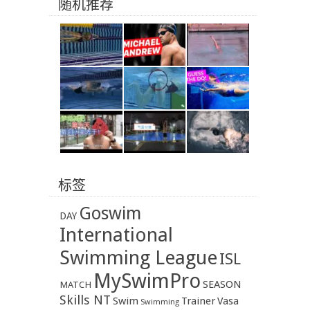
随机推荐
标签
Goswim
DAY
International
Swimming League
ISL
MySwimPro
SEASON
MATCH
Skills NT
Swim
Trainer
Vasa
Swimming