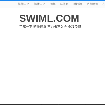
繁體中文
简体中文
图集
标签页
时间轴
站点地图
SWIML.COM
了解一下,游泳健身,不办卡不入会,全程免费