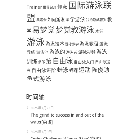
国际游泳联
Trainer
仰泳
世界纪录
盟
学游泳
教
如何游泳
奥运会
季
我的斯威普罗
易梦觉
梦觉教游泳
学
水泳
游泳
游泳技术
游泳教程
游泳
游泳教学
游泳
游泳的
教练
游泳视频
游泳池
游泳者
自由泳
第
训练
自由泳入门
自由泳提
烟郎
陈俊勋
蛙泳
运动
自由泳进阶
蝴蝶
高
鱼式游泳
时间轴
2025年7月22日
The grind to success in and out of the
water[英语]
2025年7月9日