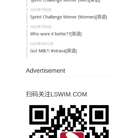
Sprint Challenge Winner (Men)[英语]
2025年7月9日
Sprint Challenge Winner (Women)[英语]
2025年7月6日
Who wore it better??[英语]
2025年6月22日
Got Milk?! #strava[英语]
Advertisement
扫码关注LSWIM.COM