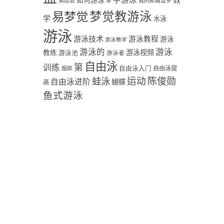
学游泳
教
如何游泳
奥运会
季
我的斯威普罗
易梦觉
梦觉教游泳
学
水泳
游泳
游泳技术
游泳教程
游泳
游泳教学
游泳
游泳的
教练
游泳视频
游泳池
游泳者
自由泳
第
训练
自由泳入门
自由泳提
烟郎
陈俊勋
蛙泳
运动
自由泳进阶
蝴蝶
高
鱼式游泳