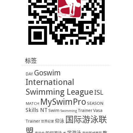
标签
Goswim
DAY
International
Swimming League
ISL
MySwimPro
SEASON
MATCH
Skills NT
Swim
Trainer
Vasa
Swimming
国际游泳联
Trainer
仰泳
世界纪录
盟