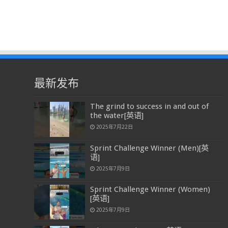
最新发布
The grind to success in and out of
the water[英语]
2025年7月22日
Sprint Challenge Winner (Men)[英
语]
2025年7月9日
Sprint Challenge Winner (Women)
[英语]
2025年7月9日