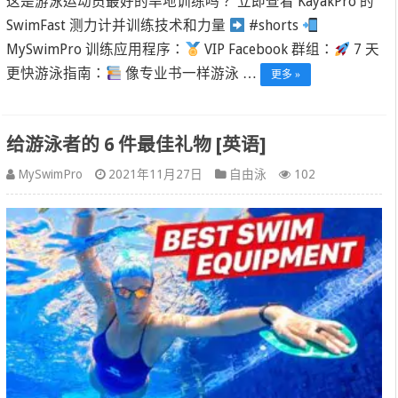
这是游泳运动员最好的旱地训练吗？ 立即查看 KayakPro 的
SwimFast 测力计并训练技术和力量
#shorts
MySwimPro 训练应用程序：
VIP Facebook 群组：
7 天
更快游泳指南：
像专业书一样游泳 …
更多 »
给游泳者的 6 件最佳礼物 [英语]
MySwimPro
2021年11月27日
自由泳
102