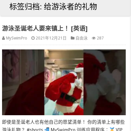
标签归档:
给游泳者的礼物
游泳圣诞老人要来镇上！ [英语]
MySwimPro
2021年12月21日
自由泳
287
即使是圣诞老人也有他自己的愿望清单！ 你的清单上有哪些
游泳礼物？ #shorts
MySwimPro 训练应用程序：
VIP