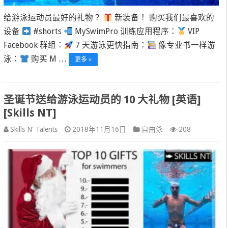
给游泳运动员最好的礼物？
新装备！ 购买我们最喜欢的
设备
#shorts
MySwimPro 训练应用程序：
VIP
Facebook 群组：
7 天游泳更快指南：
像专业书一样游
泳：
购买 M …
更多 »
圣诞节送给游泳运动员的 10 大礼物 [英语]
[Skills NT]
Skills N' Talents
2018年11月16日
自由泳
208