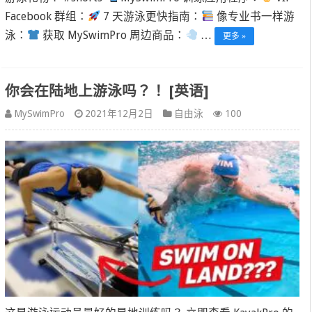
Facebook 群组：
7 天游泳更快指南：
像专业书一样游
泳：
获取 MySwimPro 周边商品：
…
更多 »
你会在陆地上游泳吗？！ [英语]
MySwimPro
2021年12月2日
自由泳
100