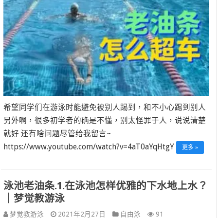
希望同学们在游泳时能避免被别人踢到，和不小心踢到别人
另外啊，很多初学者的确是不懂，别太怪罪于人，说说清楚
就好 还有啥问题尽管给我留言~
https://www.youtube.com/watch?v=4aT0aYqHtgY
更多 »
泳池老油条.1.在泳池怎样优雅的下水地上水？
｜梦觉教游泳
梦觉教游泳
2021年2月27日
自由泳
91