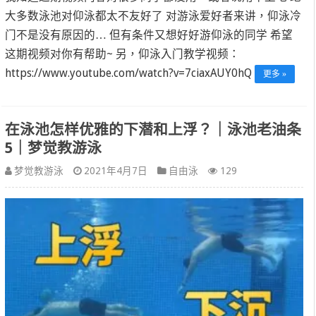
大多数泳池对仰泳都太不友好了 对游泳爱好者来讲，仰泳冷
门不是没有原因的… 但有条件又想好好游仰泳的同学 希望
这期视频对你有帮助~ 另，仰泳入门教学视频：
https://www.youtube.com/watch?v=7ciaxAUY0hQ
更多 »
在泳池怎样优雅的下潜和上浮？｜泳池老油条
5｜梦觉教游泳
梦觉教游泳
2021年4月7日
自由泳
129