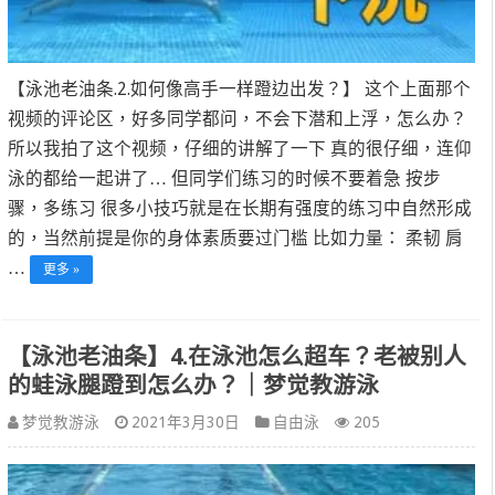
【泳池老油条.2.如何像高手一样蹬边出发？】 这个上面那个
视频的评论区，好多同学都问，不会下潜和上浮，怎么办？
所以我拍了这个视频，仔细的讲解了一下 真的很仔细，连仰
泳的都给一起讲了… 但同学们练习的时候不要着急 按步
骤，多练习 很多小技巧就是在长期有强度的练习中自然形成
的，当然前提是你的身体素质要过门槛 比如力量： 柔韧 肩
…
更多 »
【泳池老油条】4.在泳池怎么超车？老被别人
的蛙泳腿蹬到怎么办？｜梦觉教游泳
梦觉教游泳
2021年3月30日
自由泳
205