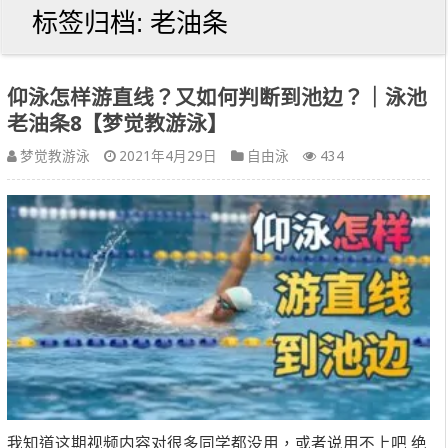
标签归档:
老油条
仰泳怎样游直线？又如何判断到池边？｜泳池
老油条8【梦觉教游泳】
梦觉教游泳
2021年4月29日
自由泳
434
我知道这期视频内容对很多同学都没用，或者说用不上吧 绝