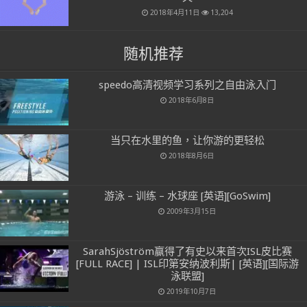
2018年4月11日
13,204
随机推荐
speedo高清视频学习系列之自由泳入门
2018年6月8日
当只在水里的鱼，让你游的更轻松
2018年8月6日
游泳 – 训练 – 水球座 [英语][GoSwim]
2009年3月15日
SarahSjöström赢得了有史以来首次ISL皮比赛
[FULL RACE] | ISL印第安纳波利斯| [英语][国际游
泳联盟]
2019年10月7日