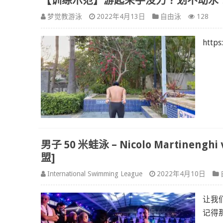
【训练示范】游起来手没力？划不动水
梦觉教游泳
2022年4月13日
自由泳
128
https
男子 50 米蛙泳 – Nicolo Martinenghi
盟]
International Swimming League
2022年4月10日
让我
记得