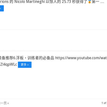
urions 的 Nicolo Martineghi 以惊人的 25.73 秒获得了
第一 …
»
备推荐6.浮板，训练者的必备品 https://www.youtube.com/wat
xZl4qpWLc
更多 »
一页 »
1 of