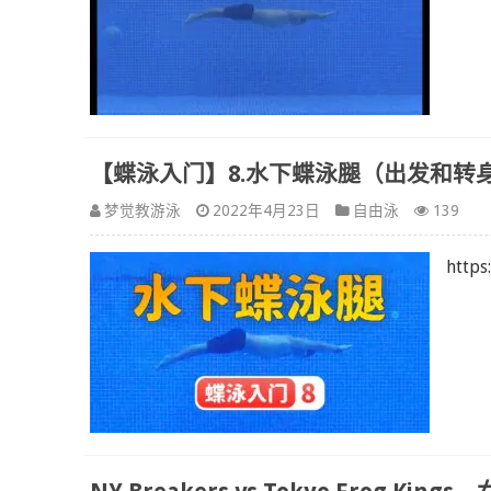
【蝶泳入门】8.水下蝶泳腿（出发和转
梦觉教游泳
2022年4月23日
自由泳
139
http