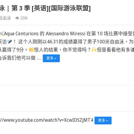
米自由泳 | 第 3 季 [英语][国际游泳联盟]
自由泳
206
Aqua Centurions 的 Alessandro Miressi 在第 10 场比赛中接
采访
！ 这个人刚刚以46.31的成绩赢得了男子100米自由泳，
队赢得了9分。
惊人的结果，你不觉得吗？
但是看看他有多
告诉我们他可以做 …
更多 »
s://www.youtube.com/watch?v=XcwIDSZjMT4
更多 »