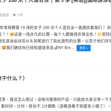
gs – 女子 200 米个人混合泳 | 第 3 季 [英语][国际游泳
自由泳
159
1 年常规赛第 10 场的女子 200 米个人混合泳一直困扰着我们！ 
吗？！
这是一场非凡的比赛，每个人都做得非常出色！
但特
两名游泳运动员从头到尾进行了如此激烈的比赛，以至于他们并
…
我们确信你已经知道是来自
NY Bre …
更多 »
来干什么？）
意思，我没怎么用过，没啥可推荐的产品，只能给大家分享一下
 1看时间，计时，练包干 2计圈数（游着游着不知道多少圈了）