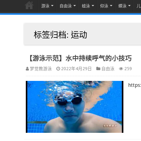
游泳
自由泳
蛙泳
仰泳
蝶泳
儿
标签归档:
运动
【游泳示范】水中持续呼气的小技巧
梦觉教游泳
2022年4月29日
自由泳
259
http