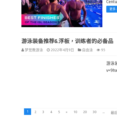
Cent
更多 
游泳装备推荐6.浮板，训练者的必备品
梦觉教游泳
2022年4月9日
自由泳
95
游泳装
v=9h
1
2
3
4
5
»
10
20
30
...
最后