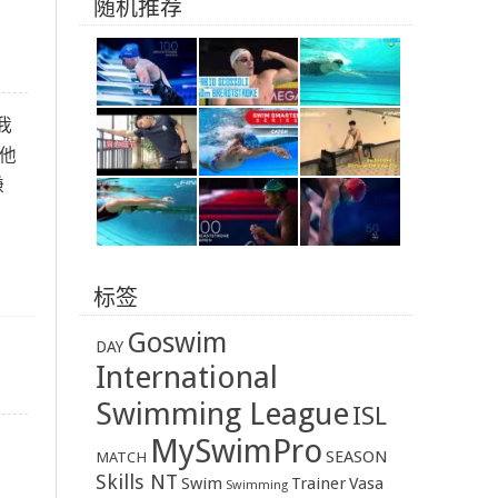
随机推荐
受我
为他
谦
标签
Goswim
DAY
International
Swimming League
ISL
MySwimPro
SEASON
MATCH
Skills NT
Swim
Trainer
Vasa
Swimming