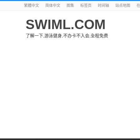
繁體中文
简体中文
图集
标签页
时间轴
站点地图
SWIML.COM
了解一下,游泳健身,不办卡不入会,全程免费