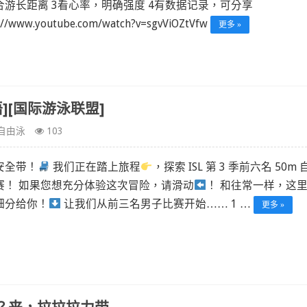
合游长距离 3看心率，明确强度 4有数据记录，可分享
://www.youtube.com/watch?v=sgvViOZtVfw
更多 »
英语][国际游泳联盟]
自由泳
103
安全带！
我们正在踏上旅程
，探索 ISL 第 3 季前六名 50m 
赛！ 如果您想充分体验这次冒险，请滑动
！ 和往常一样，这
细分给你！
让我们从前三名男子比赛开始…… 1
…
更多 »