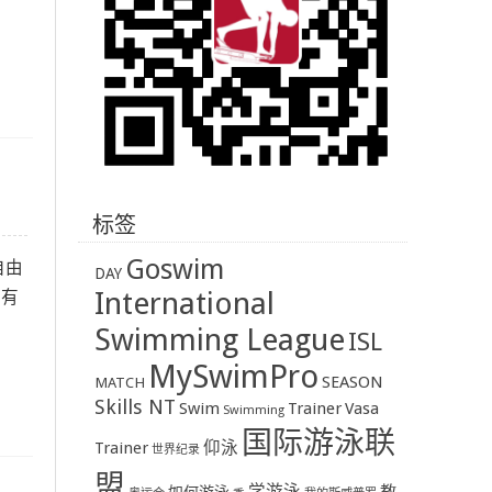
标签
Goswim
自由
DAY
International
里有
Swimming League
ISL
MySwimPro
SEASON
MATCH
Skills NT
Swim
Trainer
Vasa
Swimming
国际游泳联
Trainer
仰泳
世界纪录
盟