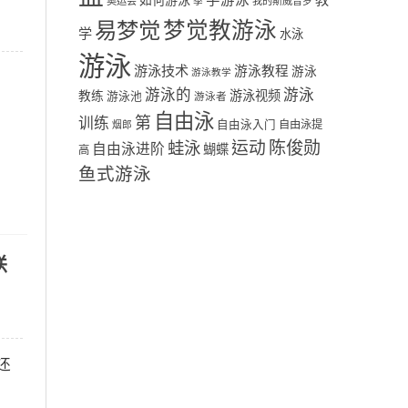
学游泳
教
如何游泳
奥运会
季
我的斯威普罗
易梦觉
梦觉教游泳
学
水泳
游泳
游泳技术
游泳教程
游泳
游泳教学
游泳
游泳的
教练
游泳视频
游泳池
游泳者
自由泳
第
训练
自由泳入门
自由泳提
烟郎
陈俊勋
蛙泳
运动
自由泳进阶
蝴蝶
高
鱼式游泳
联
还