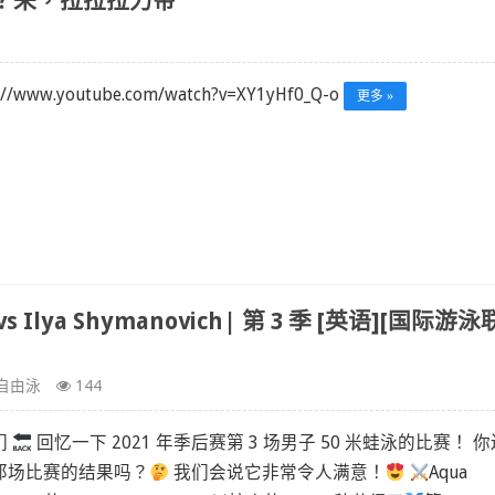
？来，拉拉拉力带
://www.youtube.com/watch?v=XY1yHf0_Q-o
更多 »
 vs Ilya Shymanovich| 第 3 季 [英语][国际游泳
自由泳
144
们
回忆一下 2021 年季后赛第 3 场男子 50 米蛙泳的比赛！ 你
那场比赛的结果吗？
我们会说它非常令人满意！
Aqua