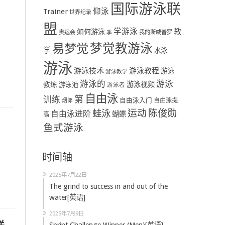
国际游泳联
Trainer
仰泳
世界纪录
盟
学游泳
教
如何游泳
奥运会
季
我的斯威普罗
易梦觉
梦觉教游泳
学
水泳
游泳
游泳技术
游泳教程
游泳
游泳教学
游泳
游泳的
教练
游泳视频
游泳池
游泳者
自由泳
第
训练
自由泳入门
自由泳提
烟郎
陈俊勋
蛙泳
运动
自由泳进阶
蝴蝶
高
鱼式游泳
时间轴
2025年7月22日
The grind to success in and out of the
water[英语]
2025年7月9日