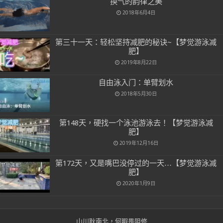
换气的韵律之美
2018年6月4日
第三十一天：轻松坚持减肥的秘诀~【梦觉游泳减
肥】
2019年8月22日
自由泳入门：单臂划水
2018年5月30日
第148天，硬找一个泳池游泳去！【梦觉游泳减
肥】
2019年12月16日
第172天，又是嘴巴没停过的一天…【梦觉游泳减
肥】
2020年1月9日
山川耿南北，何暇畏阻修