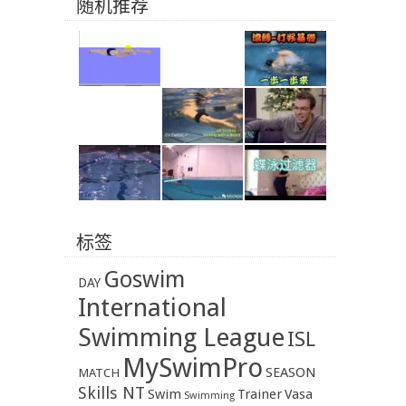
随机推荐
标签
Goswim
DAY
International
Swimming League
ISL
MySwimPro
SEASON
MATCH
Skills NT
Swim
Trainer
Vasa
Swimming