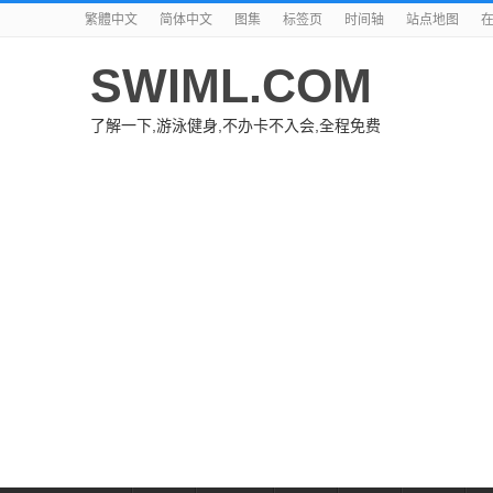
繁體中文
简体中文
图集
标签页
时间轴
站点地图
SWIML.COM
了解一下,游泳健身,不办卡不入会,全程免费