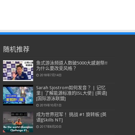
随机推荐
鱼式游泳频道人数破5000大感谢祭!!
为什么要改变风格？
2018年7月14日
Sarah Sjostrom如何发音？ | 记忆
里| 了解能源标准的ISL大使| [英语]
[国际游泳联盟]
2019年10月1日
成为世界冠军！ 挑战 #1 旋转板 [英
语][Skills NT]
2017年8月20日