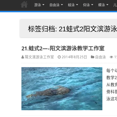
游泳
自由泳
蛙泳
仰泳
蝶泳
儿
标签归档:
21蛙式2阳文滨游
21.蛙式2—-阳文滨游泳教学工作室
陽文濱游泳工作室
2014年8月25日
自由泳
1
每个
教学2
从教
骨科
泳这