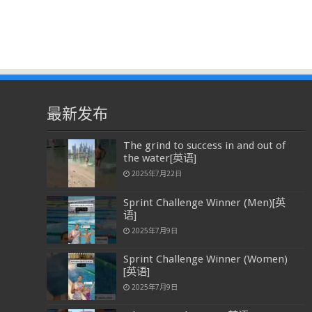
最新发布
The grind to success in and out of
the water[英语]
2025年7月22日
Sprint Challenge Winner (Men)[英
语]
2025年7月9日
Sprint Challenge Winner (Women)
[英语]
2025年7月9日