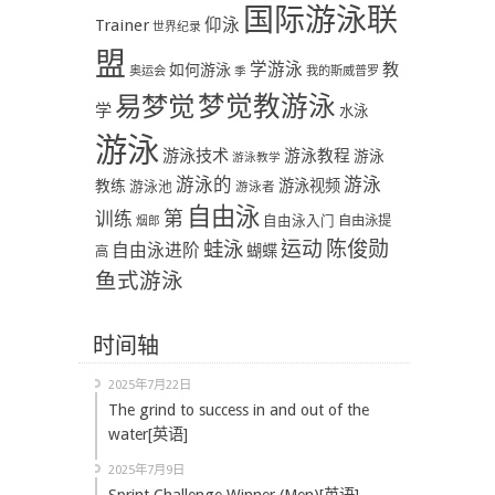
国际游泳联
Trainer
仰泳
世界纪录
盟
学游泳
教
如何游泳
奥运会
季
我的斯威普罗
易梦觉
梦觉教游泳
学
水泳
游泳
游泳技术
游泳教程
游泳
游泳教学
游泳
游泳的
教练
游泳视频
游泳池
游泳者
自由泳
第
训练
自由泳入门
自由泳提
烟郎
陈俊勋
蛙泳
运动
自由泳进阶
蝴蝶
高
鱼式游泳
时间轴
2025年7月22日
The grind to success in and out of the
water[英语]
2025年7月9日