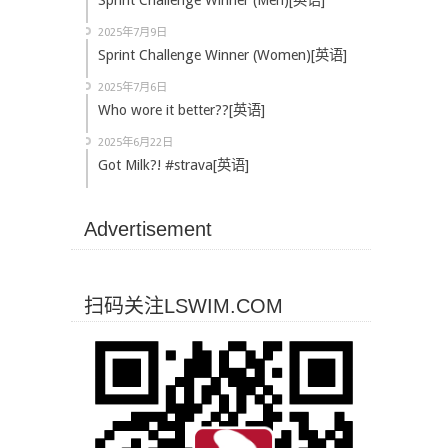
Sprint Challenge Winner (Men)[英语]
2025年7月9日
Sprint Challenge Winner (Women)[英语]
2025年7月6日
Who wore it better??[英语]
2025年6月22日
Got Milk?! #strava[英语]
Advertisement
扫码关注LSWIM.COM