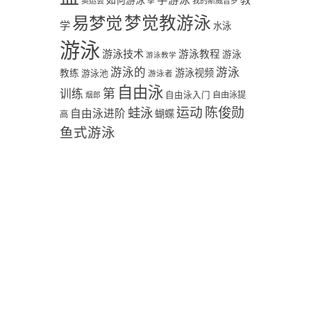
学游泳
教
如何游泳
奥运会
季
我的斯威普罗
易梦觉
梦觉教游泳
学
水泳
游泳
游泳技术
游泳教程
游泳
游泳教学
游泳
游泳的
教练
游泳视频
游泳池
游泳者
自由泳
第
训练
自由泳入门
自由泳提
烟郎
陈俊勋
蛙泳
运动
自由泳进阶
蝴蝶
高
鱼式游泳