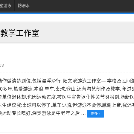
童游泳
防溺水
泳教学工作室
58
动作做清楚到位,包括漂浮滑行. 阳文滨游泳工作室— 学校及民间
0多年,热爱游泳,冲浪,单车,桌球,登山,还有陶艺创作及教学. 年过5
育单位退休却,也因运动过度,被医生宣告退化性关节炎报到.坜新
医生建议我:桌球可以停了,单车少骑,但游泳不要停.感谢上帝,我还
项运动专长嗜好,深觉游泳是中老年之后 …
更多 »