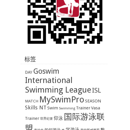
标签
Goswim
DAY
International
Swimming League
ISL
MySwimPro
SEASON
MATCH
Skills NT
Swim
Trainer
Vasa
Swimming
国际游泳联
Trainer
仰泳
世界纪录
盟