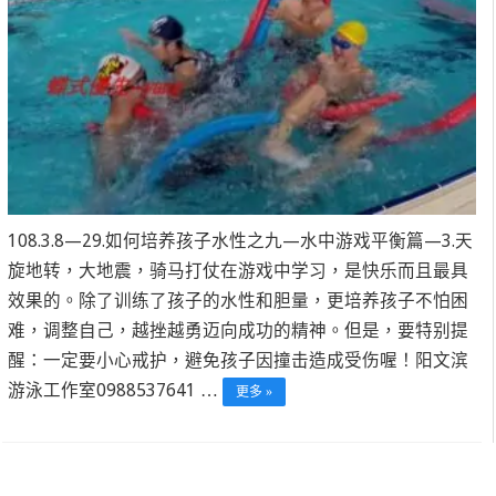
108.3.8—29.如何培养孩子水性之九—水中游戏平衡篇—3.天
旋地转，大地震，骑马打仗在游戏中学习，是快乐而且最具
效果的。除了训练了孩子的水性和胆量，更培养孩子不怕困
难，调整自己，越挫越勇迈向成功的精神。但是，要特别提
醒：一定要小心戒护，避免孩子因撞击造成受伤喔！阳文滨
游泳工作室0988537641 …
更多 »