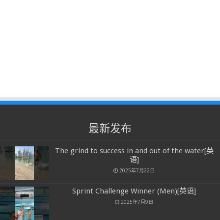
最新发布
The grind to success in and out of the water[英
语]
2025年7月22日
Sprint Challenge Winner (Men)[英语]
2025年7月9日