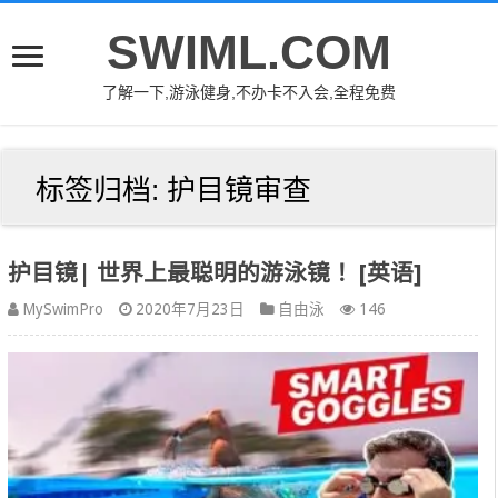
SWIML.COM
了解一下,游泳健身,不办卡不入会,全程免费
标签归档:
护目镜审查
护目镜| 世界上最聪明的游泳镜！ [英语]
MySwimPro
2020年7月23日
自由泳
146