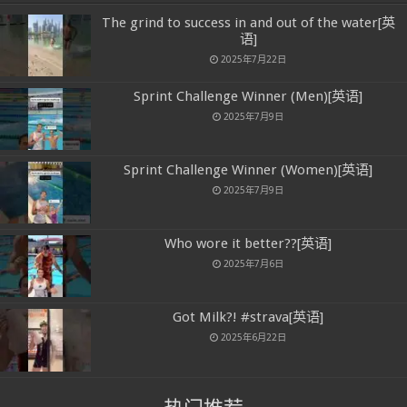
The grind to success in and out of the water[英
语]
2025年7月22日
Sprint Challenge Winner (Men)[英语]
2025年7月9日
Sprint Challenge Winner (Women)[英语]
2025年7月9日
Who wore it better??[英语]
2025年7月6日
Got Milk?! #strava[英语]
2025年6月22日