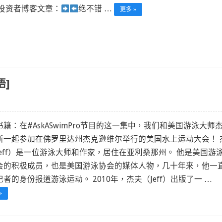
投资者博客文章：
绝不错 …
更多 »
语]
籍：在#AskASwimPro节目的这一集中，我们和美国游泳大师杰
斯一起参加在佛罗里达州杰克逊维尔举行的美国水上运动大会！ 
Jeff）是一位游泳大师和作家，居住在亚利桑那州。 他是美国游
会的积极成员，也是美国游泳协会的媒体人物，几十年来，他一
者的身份报道游泳运动。 2010年，杰夫（Jeff）出版了一 …
»