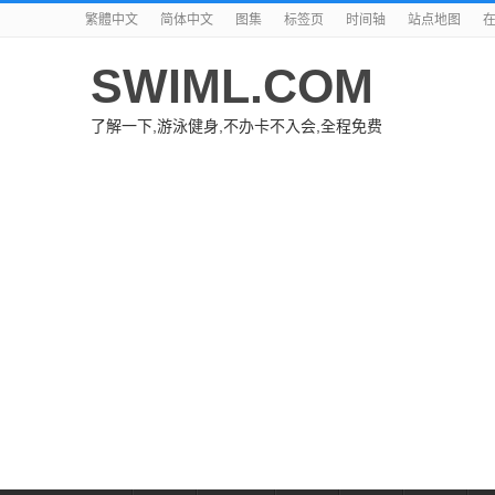
繁體中文
简体中文
图集
标签页
时间轴
站点地图
SWIML.COM
了解一下,游泳健身,不办卡不入会,全程免费