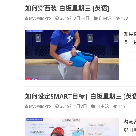
如何穿西装-白板星期三 [英语]
MySwimPro
2019年3月14日
自由泳
103
如果
条，
______
___
如何设定SMART目标| 白板星期三 [英语
MySwimPro
2019年1月8日
自由泳
119
游泳
以咀