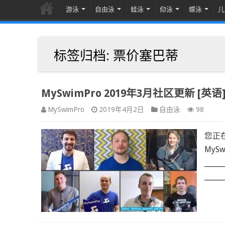
游泳
自由泳
蛙泳
仰泳
蝶泳
儿
标签归档:
票价塞巴蒂
MySwimPro 2019年3月社区更新 [英语
MySwimPro
2019年4月2日
自由泳
98
您正
MySw
______
______