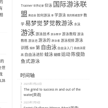
的
国际游泳联
Trainer
仰泳
世界纪录
有
盟
相
学游泳
教
如何游泳
奥运会
季
我的斯威普罗
易梦觉
梦觉教游泳
学
水泳
游泳
游泳技术
游泳教程
游泳
游泳教学
游泳
游泳的
教练
游泳视频
游泳池
游泳者
自由泳
第
训练
自由泳入门
自由泳提
烟郎
陈俊勋
蛙泳
运动
自由泳进阶
蝴蝶
高
鱼式游泳
们的
全世
我
时间轴
LI8
2025年7月22日
The grind to success in and out of the
water[英语]
2025年7月9日