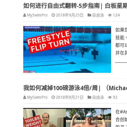
如何进行自由式翻转-5步指南| 白板星期
MySwimPro
2018年9月25日
自由泳
124
如果
技能
都可
并在
_____
我如何减掉100磅游泳4倍/周| （Michael
MySwimPro
2018年8月21日
自由泳
92
在#A
合创始