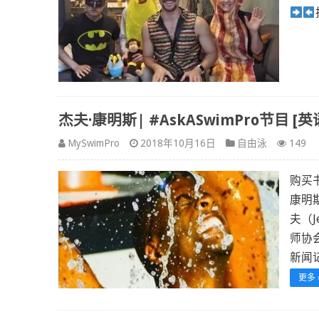
杰夫·康明斯| #AskASwimPro节目 [英
MySwimPro
2018年10月16日
自由泳
149
购买书
康明
夫（
师协
新闻记
更多 