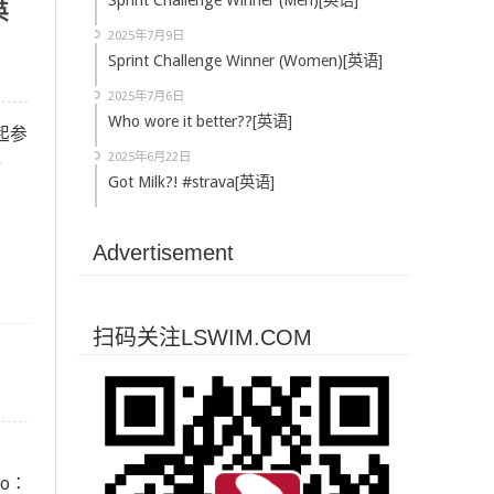
Sprint Challenge Winner (Men)[英语]
2025年7月9日
Sprint Challenge Winner (Women)[英语]
2025年7月6日
Who wore it better??[英语]
一起参
2025年6月22日
。
Got Milk?! #strava[英语]
Advertisement
扫码关注LSWIM.COM
Pro：