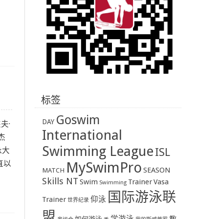
标签
Goswim
DAY
夫·
International
杰
Swimming League
泳大
ISL
直以
MySwimPro
SEASON
MATCH
Skills NT
Swim
Trainer
Vasa
Swimming
国际游泳联
Trainer
仰泳
世界纪录
盟