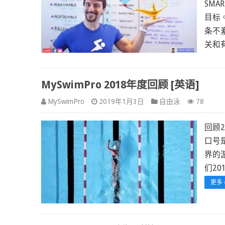
SM
目标
条不
关和
MySwimPro 2018年度回顾 [英语]
MySwimPro
2019年1月3日
自由泳
78
回顾
口号
界的
们201
更多 