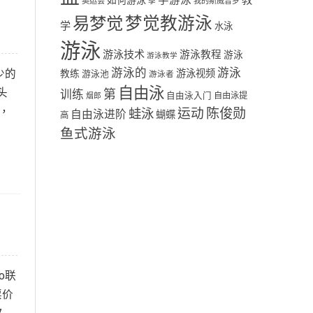
学游泳
教
如何游泳
奥运会
季
我的斯威普罗
易梦觉
梦觉教游泳
学
水泳
游泳
游泳技术
游泳教程
游泳
游泳教学
游泳
游泳的
少的
教练
游泳视频
游泳池
游泳者
自由泳
头
第
训练
自由泳入门
自由泳提
烟郎
转，
陈俊勋
蛙泳
运动
自由泳进阶
蝴蝶
高
鱼式游泳
o联
票价