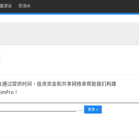
童游泳
防溺水
]
在通过提供时间，投资资金和共享网络来帮助我们构建
imPro！
___________________________________________________________________________
__________________________________________ …
更多 »