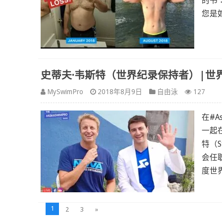
的书
您是如
史蒂夫·韦斯特（世界纪录保持者）|世界银行 
MySwimPro
2018年8月9日
自由泳
127
在#A
一起
特（
会任职
度世
1
2
3
»