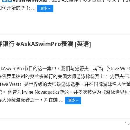
：
#InterviewNotes：0:35 –您减轻了多少体重？ 多久？ 1:07
何开始的？ 1: …
更多 »
#AskASwimPro表演 [英语]
skASwimPro节目的这一集中，我们与史蒂夫·韦斯特（Steve Wes
在佛罗里达州的奥兰多举行的美国大师游泳锦标赛上。 史蒂夫·韦
Steve West）是世界级的大师级游泳选手，并在国际游泳名人堂
。 他曾为Irvine Novaquatics游泳，并多次被评为《游泳世界
界大师级游泳者之一，并在蛙 …
更多 »
1 o