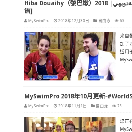
Hiba Douaihy（黎巴嫩）هبةدويهي| 2018年国际泳联世界锦标赛的#AskASwimPro秀 [英
语]
MySwimPro
2018年12月30日
自由泳
65
来自黎
加了2
适用于
MySw
MySwimPro 2018年10月更新-#World
MySwimPro
2018年11月1日
自由泳
73
您正
MySwi