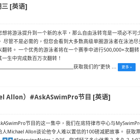
三 [英语]
您想将游泳提升到一个新的水平，那么自由泳转弯是一项必不可
。 尽管不是必需的，但您会看到大多数高级单圈游泳者在泳池尽
以翻转。 一个优秀的游泳者将在一个赛季中进行500,000+次翻
其一生中完成数百万次翻转！
_________________________________________获取我们的“更快 …
更多 »
 Allon）#AskASwimPro节目 [英语]
skASwimPro节目的这一集中，我们在底特律市中心与MySwimPr
人Michael Allon谈论他令人难以置信的100磅减肥故事。 获取