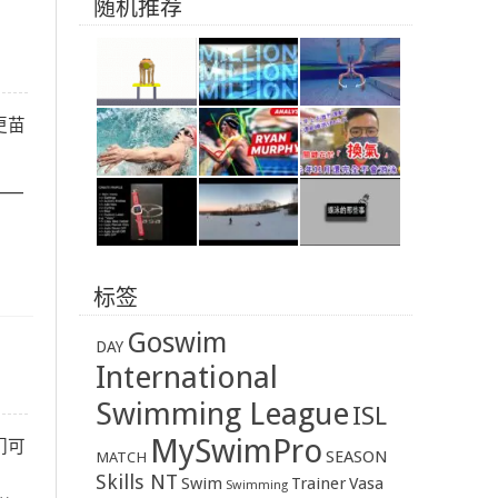
随机推荐
更苗
____
标签
Goswim
DAY
International
Swimming League
ISL
MySwimPro
们可
SEASON
MATCH
Skills NT
Swim
Trainer
Vasa
Swimming