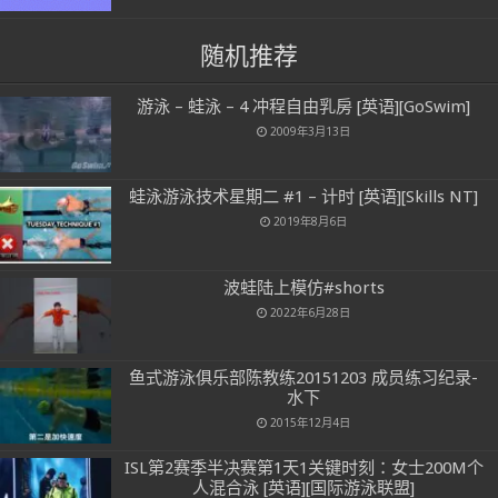
随机推荐
游泳 – 蛙泳 – 4 冲程自由乳房 [英语][GoSwim]
2009年3月13日
蛙泳游泳技术星期二 #1 – 计时 [英语][Skills NT]
2019年8月6日
波蛙陆上模仿#shorts
2022年6月28日
鱼式游泳俱乐部陈教练20151203 成员练习纪录-
水下
2015年12月4日
ISL第2赛季半决赛第1天1关键时刻：女士200M个
人混合泳 [英语][国际游泳联盟]