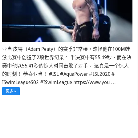
亚当·皮特（Adam Peaty）的赛季非常棒，难怪他在100M蛙
泳比赛中创造了2项世界纪录。 半决赛中有55.49秒，而在决
赛中他以55.41秒的惊人时间击败了对手。 这真是一个惊人
的时刻！ 恭喜亚当！ #ISL #AquaPower＃ISL2020＃
ISwimLeagueS02 #ISwimLeague https://www.you …
更多 »