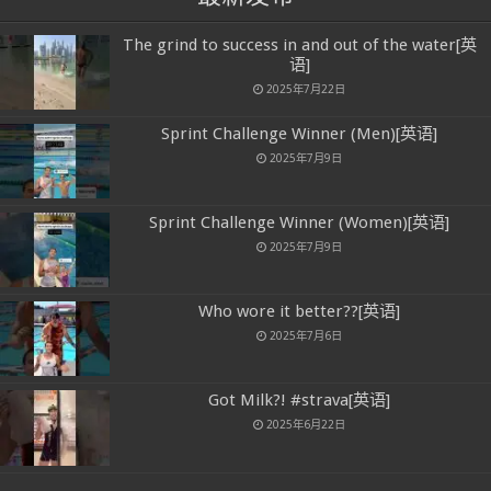
The grind to success in and out of the water[英
语]
2025年7月22日
Sprint Challenge Winner (Men)[英语]
2025年7月9日
Sprint Challenge Winner (Women)[英语]
2025年7月9日
Who wore it better??[英语]
2025年7月6日
Got Milk?! #strava[英语]
2025年6月22日