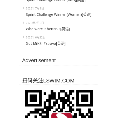
Sprint Challenge Winner (Men)[英语]
2025年7月9日
Sprint Challenge Winner (Women)[英语]
2025年7月6日
Who wore it better??[英语]
2025年6月22日
Got Milk?! #strava[英语]
Advertisement
扫码关注LSWIM.COM