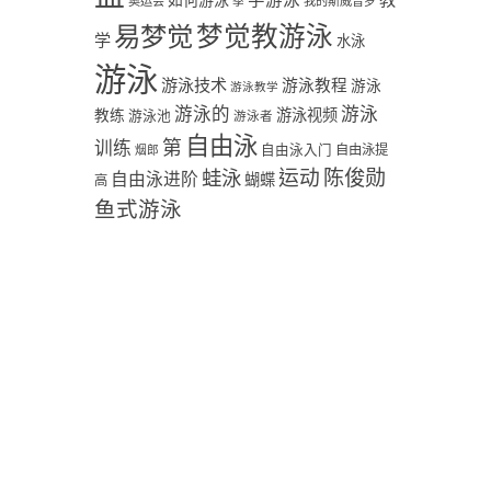
学游泳
教
如何游泳
奥运会
季
我的斯威普罗
易梦觉
梦觉教游泳
学
水泳
游泳
游泳技术
游泳教程
游泳
游泳教学
游泳
游泳的
教练
游泳视频
游泳池
游泳者
自由泳
第
训练
自由泳入门
自由泳提
烟郎
陈俊勋
蛙泳
运动
自由泳进阶
蝴蝶
高
鱼式游泳