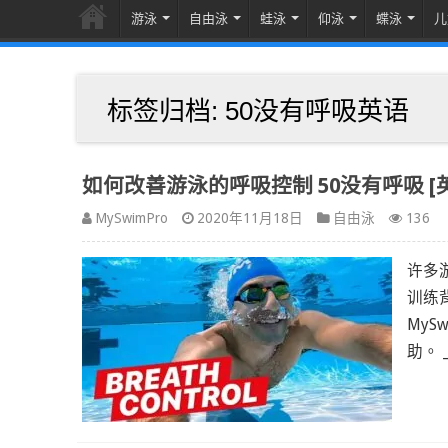
游泳
自由泳
蛙泳
仰泳
蝶泳
儿
标签归档:
50没有呼吸英语
如何改善游泳的呼吸控制 50没有呼吸 [
MySwimPro
2020年11月18日
自由泳
136
许多
训练
MySw
助。 ___