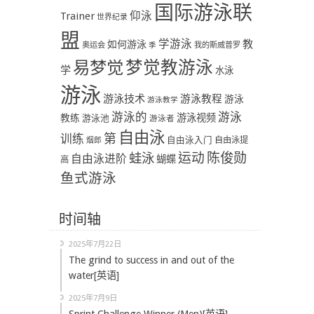
国际游泳联
Trainer
仰泳
世界纪录
盟
学游泳
教
如何游泳
奥运会
季
我的斯威普罗
易梦觉
梦觉教游泳
学
水泳
游泳
游泳技术
游泳教程
游泳
游泳教学
游泳
游泳的
教练
游泳视频
游泳池
游泳者
自由泳
第
训练
自由泳入门
自由泳提
烟郎
陈俊勋
蛙泳
运动
自由泳进阶
蝴蝶
高
鱼式游泳
时间轴
2025年7月22日
The grind to success in and out of the
water[英语]
2025年7月9日