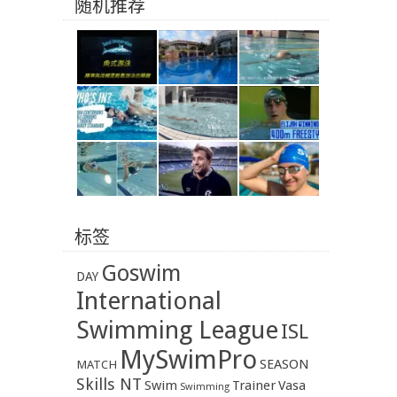
随机推荐
标签
Goswim
DAY
International
Swimming League
ISL
MySwimPro
SEASON
MATCH
Skills NT
Swim
Trainer
Vasa
Swimming