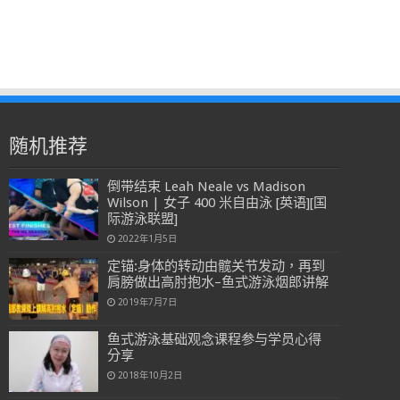
随机推荐
倒带结束 Leah Neale vs Madison
Wilson | 女子 400 米自由泳 [英语][国
际游泳联盟]
2022年1月5日
定锚:身体的转动由髋关节发动，再到
肩膀做出高肘抱水–鱼式游泳烟郎讲解
2019年7月7日
鱼式游泳基础观念课程参与学员心得
分享
2018年10月2日