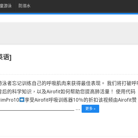
童游泳
防溺水
英语]
游泳者忘记训练自己的呼吸肌肉来获得最佳表现。 我们将打破呼
背后的科学知识，以及Airofit如何帮助您提高肺活量！ 使用代码
imPro10
享受Airofit呼吸训练器10％的折扣该视频由Airofit赞
______________________________________ …
更多 »