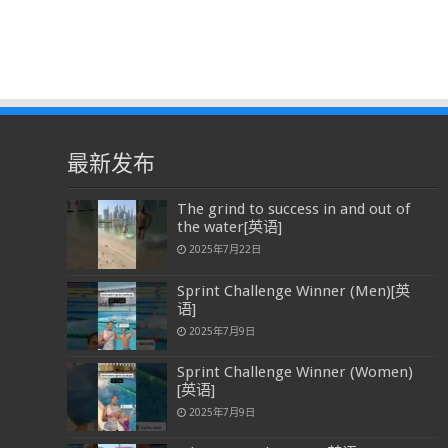
最新发布
The grind to success in and out of
the water[英语]
2025年7月22日
Sprint Challenge Winner (Men)[英
语]
2025年7月9日
Sprint Challenge Winner (Women)
[英语]
2025年7月9日