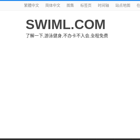
繁體中文
简体中文
图集
标签页
时间轴
站点地图
SWIML.COM
了解一下,游泳健身,不办卡不入会,全程免费