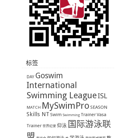
标签
Goswim
DAY
International
Swimming League
ISL
MySwimPro
SEASON
MATCH
Skills NT
Swim
Trainer
Vasa
Swimming
国际游泳联
Trainer
仰泳
世界纪录
盟