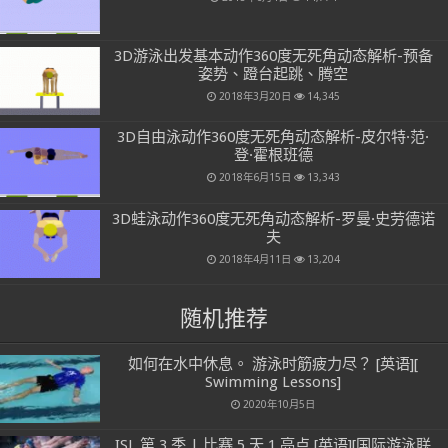
3D游泳出发基本动作360度无死角动态解析-预备
姿势、蹬台起跳、腾空
2018年3月20日
14,345
3D自由泳动作360度无死角动态解析-皮尔特·范·
登·霍根班德
2018年6月15日
13,343
3D蛙泳动作360度无死角动态解析-罗曼·史劳德诺
夫
2018年4月11日
13,204
随机推荐
如何在水中休息。 游泳时筋疲力尽？ [英语][
Swimming Lessons]
2020年10月5日
ISL 第 3 季 | 比赛 5 天 1 亮点 [英语][国际游泳联