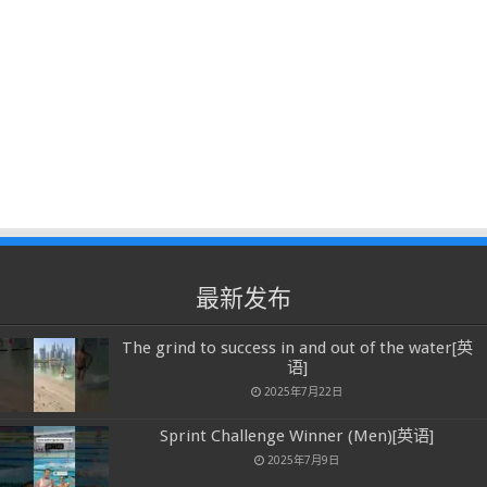
最新发布
The grind to success in and out of the water[英
语]
2025年7月22日
Sprint Challenge Winner (Men)[英语]
2025年7月9日