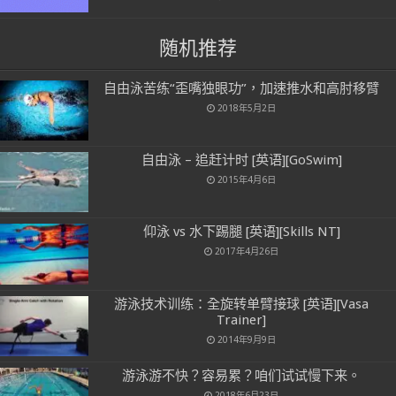
随机推荐
自由泳苦练“歪嘴独眼功”，加速推水和高肘移臂
2018年5月2日
自由泳 – 追赶计时 [英语][GoSwim]
2015年4月6日
仰泳 vs 水下踢腿 [英语][Skills NT]
2017年4月26日
游泳技术训练：全旋转单臂接球 [英语][Vasa
Trainer]
2014年9月9日
游泳游不快？容易累？咱们试试慢下来。
2018年6月23日