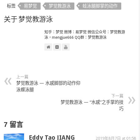
标签
易梦觉
梦觉教游泳
蛙泳腿脚掌的动作
关于 梦觉教游泳
知乎：梦觉 微博：易梦觉 微信公众号：梦觉教游
泳，mengjue666 QQ群：梦觉教游泳
上一篇
梦觉教游泳 — 水感脚部的动作仰
泳蝶泳腿
下一篇
梦觉教游泳 — “水感”之手掌的技
巧
7 留言
Eddy Tao JIANG
2019年8月7日 at 01:58