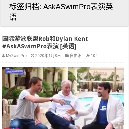
标签归档:
AskASwimPro表演英
语
国际游泳联盟Rob和Dylan Kent
#AskASwimPro表演 [英语]
MySwimPro
2020年1月8日
自由泳
104