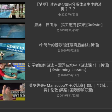
【梦觉】读评论4.如何分辨体育生中的渣
男？？？
2020年6月7日
游泳 – 自由泳 – 指尖拖拽 [英语][GoSwim]
2008年12月10日
3个简单的游泳锻炼隔离后尝试 [英语]
2020年5月28日
初学者如何游泳 – 漂浮在水中（游泳课 1） [英语]
[ Swimming Lessons]
2020年5月14日
莫罗佐夫v Manaudou男子皮比赛| ISL | 全场比
赛| 伦敦 [英语][国际游泳联盟]
2019年11月25日