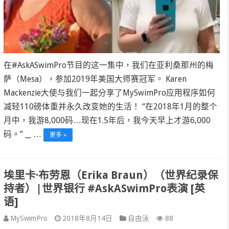
在#AskASwimPro节目的这一集中，我们在亚利桑那州的梅
萨（Mesa），参加2019年美国大师赛冠军。 Karen
Mackenzie大使与我们一起分享了MySwimPro应用程序如何
减轻110磅体重并永久改变她的生活！ “在2018年1月的整个
月中，我游8,000码…现在1.5年后，我今天早上才游6,000
码。” __ …
更多 »
埃里卡·布劳恩（Erika Braun）（世界纪录保
持者）|世界银行 #AskASwimPro表演 [英
语]
MySwimPro
2018年8月14日
自由泳
88