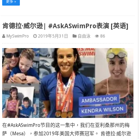
更多 »
肯德拉·威尔逊| #AskASwimPro表演 [英语]
MySwimPro
2019年5月31日
自由泳
86
在#AskASwimPro节目的这一集中，我们在亚利桑那州的梅
萨（Mesa），参加2019年美国大师赛冠军。 肯德拉·威尔逊