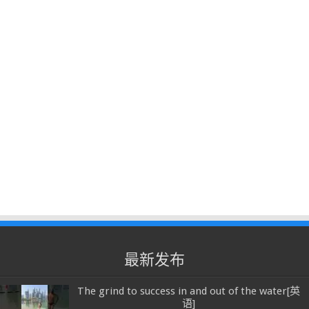
最新发布
The grind to success in and out of the water[英
语]