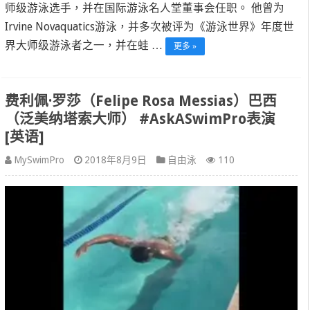
师级游泳选手，并在国际游泳名人堂董事会任职。 他曾为
Irvine Novaquatics游泳，并多次被评为《游泳世界》年度世
界大师级游泳者之一，并在蛙 …
更多 »
费利佩·罗莎（Felipe Rosa Messias）巴西
（泛美纳塔索大师） #AskASwimPro表演
[英语]
MySwimPro
2018年8月9日
自由泳
110