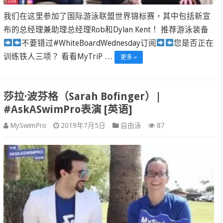
我们在这里参加了国际游泳联盟世界锦标赛，其中包括新宣
布的总经理兼助理总经理Rob和Dylan Kent！ 推荐游泳装备
不要错过#WhiteBoardWednesday订阅
您是否正在
训练铁人三项？ 看看MyTriP …
更多 »
莎拉·波芬格（Sarah Bofinger）|
#AskASwimPro表演 [英语]
MySwimPro
2019年7月5日
自由泳
87