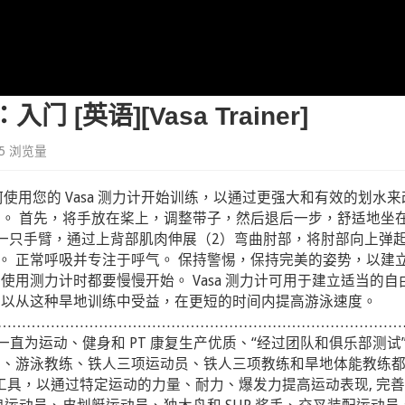
 [英语][Vasa Trainer]
95 浏览量
s 解释了如何使用您的 Vasa 测力计开始训练，以通过更强大和有效的划水
术。 首先，将手放在桨上，调整带子，然后退后一步，舒适地坐
展一只手臂，通过上背部肌肉伸展（2）弯曲肘部，将肘部向上弹
臂。 正常呼吸并专注于呼气。 保持警惕，保持完美的姿势，以建
用测力计时都要慢慢开始。 Vasa 测力计可用于建立适当的自
可以从这种旱地训练中受益，在更短的时间内提高游泳速度。
…………………………………………………………………………
asa 一直为运动、健身和 PT 康复生产优质、“经过团队和俱乐部测试
员、游泳教练、铁人三项运动员、铁人三项教练和旱地体能教练
s 作为“必备”训练工具，以通过特定运动的力量、耐力、爆发力提高运动表现, 完