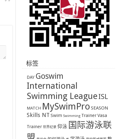
标签
Goswim
DAY
International
Swimming League
ISL
MySwimPro
SEASON
MATCH
Skills NT
Swim
Trainer
Vasa
Swimming
国际游泳联
Trainer
仰泳
世界纪录
盟