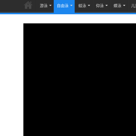
游泳
自由泳
蛙泳
仰泳
蝶泳
儿