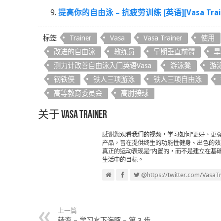
提高你的自由泳 – 抗疲劳训练 [英语][Vasa Train
标签
Trainer
Vasa
Vasa Trainer
使用
改进的自由泳
教练员
早期垂直前臂
旱
测力计改善自由泳入门英语Vasa
游泳凳
游
钢铁侠
铁人三项游泳
铁人三项自由泳
高等教育委员会
高肘接球
关于 Vasa Trainer
感谢您观看我们的视频，学习如何“更好、更
产品，旨在提供终生的功能性健身、出色的效果
真正的运动表现是“内置的，而不是建立在基础
生活中的目标。
@https://twitter.com/VasaTr
上一篇
转弯 – 学习水下海豚 – 第 3 步