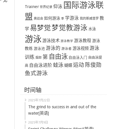
、北
国际游泳联
：
Trainer
仰泳
世界纪录
盟
学游泳
教
如何游泳
奥运会
季
我的斯威普罗
易梦觉
梦觉教游泳
学
水泳
游泳
游泳技术
游泳教程
游泳
游泳教学
游泳
游泳的
教练
游泳视频
游泳池
游泳者
自由泳
第
训练
自由泳入门
自由泳提
烟郎
陈俊勋
蛙泳
运动
自由泳进阶
蝴蝶
高
鱼式游泳
时间轴
2025年7月22日
The grind to success in and out of the
water[英语]
2025年7月9日