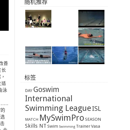
随机推荐
来改善
在长
起，
标签
立适
Goswim
由泳
DAY
International
……
Swimming League
ISL
”的
MySwimPro
都选
SEASON
MATCH
善击
Skills NT
Swim
Trainer
Vasa
Swimming