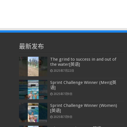
最新发布
The grind to success in and out of
the water[英语]
2025年7月22日
Sprint Challenge Winner (Men)[英
语]
2025年7月9日
Sprint Challenge Winner (Women)
[英语]
2025年7月9日