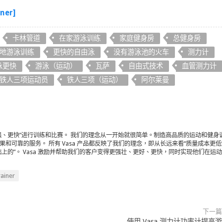
er]
卡林管道
在家游泳训练
家庭健身房
总健身房
地游泳训练
更快的自由泳
没有游泳池的火车
测力计
泳更快
游泳（运动）
瓦萨
自由式技术
血管测力计
铁人三项运动员
铁人三项（运动）
阿尔莱曼
强、更快”进行训练和比赛。 我们的理念从一开始就很简单。制造高品质的运动和健身
和可靠的服务。 所有 Vasa 产品都反映了我们的理念，即从长远来看“质量成本更低
上的”。 Vasa 激励并帮助我们的客户变得更强壮、更好、更快，同时实现他们在运
ainer
下一篇
使用 Vasa 测力计功率计提高游