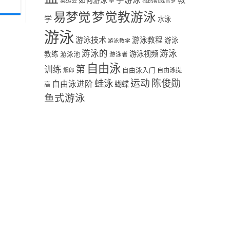
学游泳
教
如何游泳
奥运会
季
我的斯威普罗
易梦觉
梦觉教游泳
学
水泳
游泳
游泳技术
游泳教程
游泳
游泳教学
游泳
游泳的
教练
游泳视频
游泳池
游泳者
自由泳
第
训练
自由泳入门
自由泳提
烟郎
陈俊勋
蛙泳
运动
自由泳进阶
蝴蝶
高
鱼式游泳