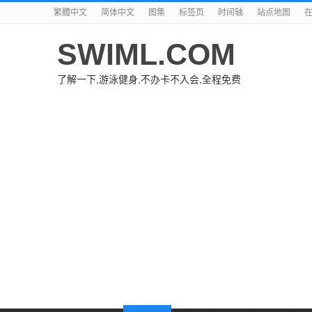
繁體中文
简体中文
图集
标签页
时间轴
站点地图
SWIML.COM
了解一下,游泳健身,不办卡不入会,全程免费