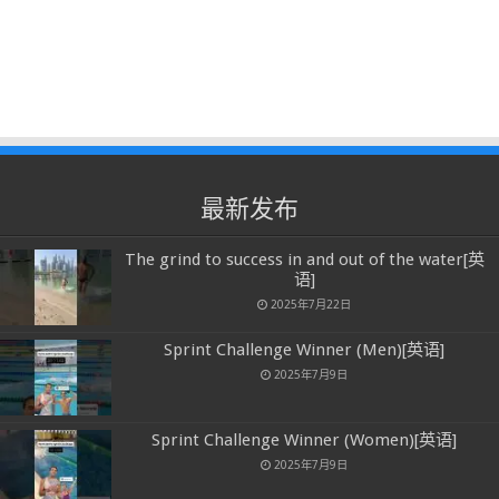
最新发布
The grind to success in and out of the water[英
语]
2025年7月22日
Sprint Challenge Winner (Men)[英语]
2025年7月9日
Sprint Challenge Winner (Women)[英语]
2025年7月9日