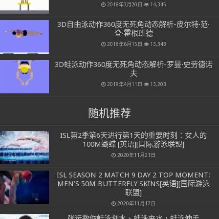
2018年3月20日
14,345
3D自由泳动作360度无死角动态解析-皮尔特·范·
登·霍根班德
2018年6月15日
13,343
3D蛙泳动作360度无死角动态解析-罗曼·史劳德诺
夫
2018年4月11日
13,203
随机推荐
ISL第2季第6天进行第1天的重要时刻：女人的
100M蝴蝶 [英语][国际游泳联盟]
2020年11月21日
ISL SEASON 2 MATCH 9 DAY 2 TOP MOMENT:
MEN’S 50M BUTTERFLY SKINS[英语][国际游泳
联盟]
2020年11月17日
张远教你蛙泳划水、蛙泳夹水，蛙泳伸手