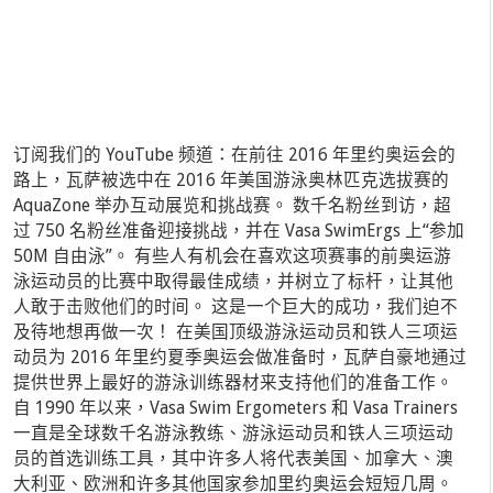
订阅我们的 YouTube 频道：在前往 2016 年里约奥运会的
路上，瓦萨被选中在 2016 年美国游泳奥林匹克选拔赛的
AquaZone 举办互动展览和挑战赛。 数千名粉丝到访，超
过 750 名粉丝准备迎接挑战，并在 Vasa SwimErgs 上“参加
50M 自由泳”。 有些人有机会在喜欢这项赛事的前奥运游
泳运动员的比赛中取得最佳成绩，并树立了标杆，让其他
人敢于击败他们的时间。 这是一个巨大的成功，我们迫不
及待地想再做一次！ 在美国顶级游泳运动员和铁人三项运
动员为 2016 年里约夏季奥运会做准备时，瓦萨自豪地通过
提供世界上最好的游泳训练器材来支持他们的准备工作。
自 1990 年以来，Vasa Swim Ergometers 和 Vasa Trainers
一直是全球数千名游泳教练、游泳运动员和铁人三项运动
员的首选训练工具，其中许多人将代表美国、加拿大、澳
大利亚、欧洲和许多其他国家参加里约奥运会短短几周。