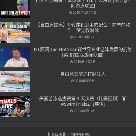
拉斯维加斯有什么期望？ ISL | 大决赛 [英语][国
际游泳联盟]
2019年12月11日
【自由泳提高】6.转体和划手的配合：简单的动
作｜梦觉教游泳
2020年8月12日
ISL顾问Dan Hoffman谈世界专业游泳发展的前景
[英语][国际游泳联盟]
2019年1月22日
自由泳类型之打腿狂人
2018年8月5日
美国游泳选拔赛第 3 天决赛（比赛回顾）
#SwimTrials21 [英语]
2021年6月16日
山川耿南北，何暇畏阻修