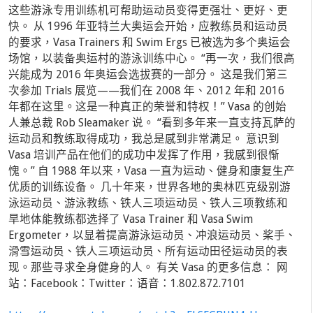
这些游泳专用训练机可帮助运动员变得更强壮、更好、更
快。 从 1996 年亚特兰大奥运会开始，应教练员和运动员
的要求，Vasa Trainers 和 Swim Ergs 已被选为多个奥运会
场馆，以装备奥运村的游泳训练中心。 “再一次，我们很高
兴能成为 2016 年奥运会选拔赛的一部分。 这是我们第三
次参加 Trials 展览——我们在 2008 年、2012 年和 2016
年都在这里。这是一种真正的荣誉和特权！” Vasa 的创始
人兼总裁 Rob Sleamaker 说。 “看到多年来一直支持瓦萨的
运动员和教练取得成功，我总是感到非常满足。 意识到
Vasa 培训产品在他们的成功中发挥了作用，我感到很惭
愧。” 自 1988 年以来，Vasa 一直为运动、健身和康复生产
优质的训练设备。 几十年来，世界各地的奥林匹克级别游
泳运动员、游泳教练、铁人三项运动员、铁人三项教练和
旱地体能教练都选择了 Vasa Trainer 和 Vasa Swim
Ergometer，以显着提高游泳运动员、冲浪运动员、桨手、
滑雪运动员、铁人三项运动员、所有运动田径运动员的表
现。那些寻求全身健身的人。 有关 Vasa 的更多信息： 网
站：Facebook：Twitter：语音：1.802.872.7101