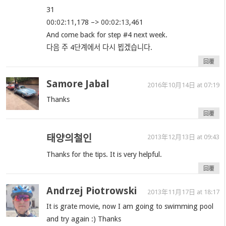
31
00:02:11
,178 –>
00:02:13
,461
And come back for step #4 next week.
다음 주 4단계에서 다시 뵙겠습니다.
回覆
Samore Jabal
2016年10月14日 at 07:19
Thanks
回覆
태양의철인
2013年12月13日 at 09:43
Thanks for the tips. It is very helpful.
回覆
Andrzej Piotrowski
2013年11月17日 at 18:17
It is grate movie, now I am going to swimming pool
and try again :) Thanks