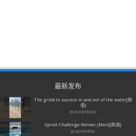
最新发布
The grind to success in and out of the water[英
语]
2025年7月22日
Sprint Challenge Winner (Men)[英语]
2025年7月9日