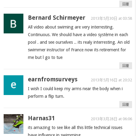
回覆
Bernard Schirmeyer
2013年5月30日 at 03:58
All video about swiming are very interresting.
Continuous. We should have a video système in each
pool . and see ourselves .. its realy interresting. An old
swimmer instructor of France now its retirement for
me but l go to tue
回覆
earnfromsurveys
2013年5月16日 at 20:32
I wish I could keep my arms near the body when i
perform a flip turn.
回覆
Harnas31
2013年3月28日 at 06:06
its amazing to see like all this little technical issues
have influence in swimming