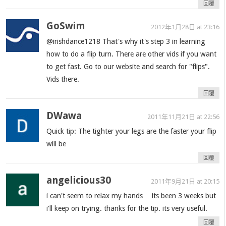
回覆
GoSwim
2012年1月28日 at 23:16
@irishdance1218 That's why it's step 3 in learning
how to do a flip turn. There are other vids if you want
to get fast. Go to our website and search for "flips".
Vids there.
回覆
DWawa
2011年11月21日 at 22:56
Quick tip: The tighter your legs are the faster your flip
will be
回覆
angelicious30
2011年9月21日 at 20:15
i can't seem to relax my hands… its been 3 weeks but
i'll keep on trying. thanks for the tip. its very useful.
回覆