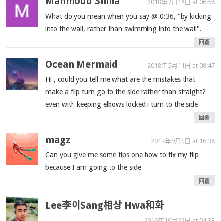
Mahmoud Shiha
2018年7月18日 at 06:58
What do you mean when you say @
0:36
, "by kicking
into the wall, rather than swimming into the wall".
回覆
Ocean Mermaid
2018年5月11日 at 08:47
Hi , could you tell me what are the mistakes that
make a flip turn go to the side rather than straight?
even with keeping elbows locked i turn to the side
回覆
magz
2017年9月9日 at 16:38
Can you give me some tips one how to fix my flip
because I am going to the side
回覆
Lee李이Sang相상 Hwa和화
2016年10月22日 at 04:33