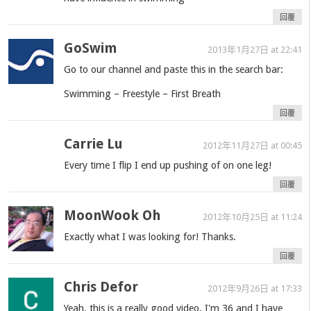
回覆
GoSwim
2013年1月27日 at 22:41
Go to our channel and paste this in the search bar:
Swimming – Freestyle – First Breath
回覆
Carrie Lu
2012年11月27日 at 00:45
Every time I flip I end up pushing of on one leg!
回覆
MoonWook Oh
2012年10月25日 at 11:24
Exactly what I was looking for! Thanks.
回覆
Chris Defor
2012年9月26日 at 17:33
Yeah, this is a really good video. I'm 36 and I have